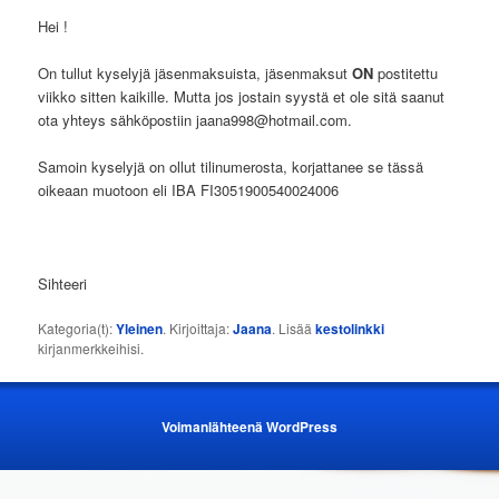
Hei !
On tullut kyselyjä jäsenmaksuista, jäsenmaksut
ON
postitettu
viikko sitten kaikille. Mutta jos jostain syystä et ole sitä saanut
ota yhteys sähköpostiin jaana998@hotmail.com.
Samoin kyselyjä on ollut tilinumerosta, korjattanee se tässä
oikeaan muotoon eli IBA FI3051900540024006
Sihteeri
Kategoria(t):
Yleinen
. Kirjoittaja:
Jaana
. Lisää
kestolinkki
kirjanmerkkeihisi.
Voimanlähteenä WordPress