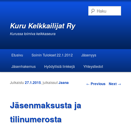
Haku
Kuru Kelkkailijat Ry
Kurussa toimiva kelkkaseura
Päävalikko
Etusivu
Soinin Tulokset 22.1.2012
Jäsenyys
Siirry sisältöön
Siirry toissijaiseen sisältöön
Jäsenhakemus
Hyödyllisiä linkkejä
Yhteystiedot
Julkaistu
27.1.2015
, julkaissut
Jaana
Artikkelien selaus
←
Previous
Next
→
Jäsenmaksusta ja
tilinumerosta