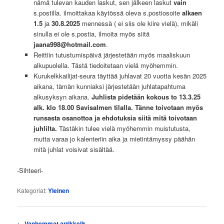
nämä tulevan kauden laskut, sen jälkeen laskut
vain
s.postilla. ilmoittakaa käytössä oleva s.postiosoite
alkaen
1.5
ja
30.8.2025
mennessä ( ei siis ole kiire vielä), mikäli
sinulla ei ole s.postia, ilmoita myös siitä
jaana998@hotmail.com
.
Reittiin tutustumispäivä järjestetään myös maaliskuun
alkupuolella. Tästä tiedoitetaan vielä myöhemmin.
Kurukelkkailijat-seura täyttää juhlavat 20 vuotta kesän 2025
aikana, tämän kunniaksi järjestetään juhlatapahtuma
alkusyksyn aikana.
Juhlista pidetään kokous to 13.3.25
alk. klo 18.00 Savisalmen tilalla. Tänne toivotaan myös
runsasta osanottoa ja ehdotuksia siitä mitä toivotaan
juhlilta.
Tästäkin tulee vielä myöhemmin muistutusta,
mutta varaa jo kalenteriin aika ja mietintämyssy päähän
mitä juhlat voisivat sisältää.
-Sihteeri-
Kategoriat:
Yleinen
Artikkelien selaus
←
Vanhemmat artikkelit