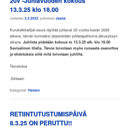
20v -Juhlavuoden kokous
13.3.25 klo 18.00
Julkaistu
3.3.2025
, julkaissut
Jaana
Kurukelkkailijat-seura täyttää juhlavat 20 vuotta kesän 2025
aikana, tämän kunniaksi järjestetään juhlatapahtuma alkusyksyn
aikana.
Juhlista pidetään kokous to 13.3.25 alk. klo 18.00
Savisalmen tilalla. Tänne toivotaan myös runsasta osanottoa
ja ehdotuksia siitä mitä toivotaan juhlilta.
Tervetuloa
-Sihteeri-
Kategoriat:
Yleinen
RETIINTUTUSTUMISPÄIVÄ
8.3.25 ON PERUTTU!!