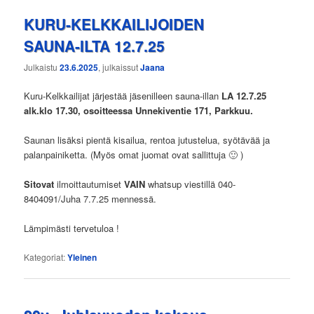
KURU-KELKKAILIJOIDEN
SAUNA-ILTA 12.7.25
Julkaistu
23.6.2025
, julkaissut
Jaana
Kuru-Kelkkailijat järjestää jäsenilleen sauna-illan
LA 12.7.25
alk.klo 17.30, osoitteessa Unnekiventie 171, Parkkuu.
Saunan lisäksi pientä kisailua, rentoa jutustelua, syötävää ja
palanpainiketta. (Myös omat juomat ovat sallittuja 🙂 )
Sitovat
ilmoittautumiset
VAIN
whatsup viestillä 040-
8404091/Juha 7.7.25 mennessä.
Lämpimästi tervetuloa !
Kategoriat:
Yleinen