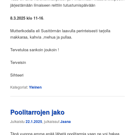
järjestämään ilmaiseen reittiin tutustumispäivään
8.3.2025 klo 11-16
.
Mutterikodalla eli Susitörmän laavulla perinteisesti tarjolla
makkaraa, kahvia ,mehua ja pullaa.
Tervetuloa sankoin joukoin !
Terveisin
Sihteeri
Kategoriat:
Yleinen
Poolitarrojen jako
Julkaistu
22.1.2025
, julkaissut
Jaana
Tänä vuonna emme enää lähetä poolitarroja vaan ne voi hakea