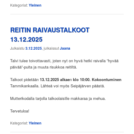
Kategoriat:
Yleinen
REITIN RAIVAUSTALKOOT
13.12.2025
Julkaistu
3.12.2025
, julkaissut
Jaana
Talvi tulee toivottavasti, joten nyt on hyvä hetki raivalla ”hyvää
päivää”-puita ja muuta risukkoa reitiltä.
Talkoot pidetään
13.12.2025 alkae
n
klo 10:00. Kokoontuminen
Tammikankaalla. Lähteä voi myös Seipäjärven päästä.
Mutterikodalla tarjolla talkoolaisille makkaraa ja mehua.
Tervetuloa!
Kategoriat:
Yleinen