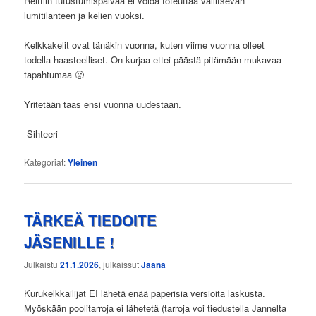
Reittiin tutustumispäivää ei voida toteuttaa vallitsevan
lumitilanteen ja kelien vuoksi.
Kelkkakelit ovat tänäkin vuonna, kuten viime vuonna olleet
todella haasteelliset. On kurjaa ettei päästä pitämään mukavaa
tapahtumaa 🙁
Yritetään taas ensi vuonna uudestaan.
-Sihteeri-
Kategoriat:
Yleinen
TÄRKEÄ TIEDOITE
JÄSENILLE !
Julkaistu
21.1.2026
, julkaissut
Jaana
Kurukelkkailijat EI lähetä enää paperisia versioita laskusta.
Myöskään poolitarroja ei lähetetä (tarroja voi tiedustella Jannelta