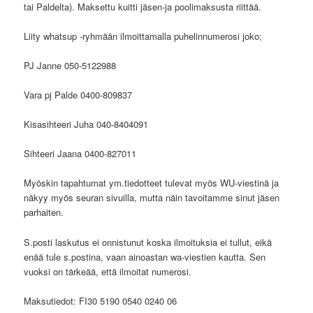
tai Paldelta). Maksettu kuitti jäsen-ja poolimaksusta riittää.
Liity whatsup -ryhmään ilmoittamalla puhelinnumerosi joko;
PJ Janne 050-5122988
Vara pj Palde 0400-809837
Kisasihteeri Juha 040-8404091
Sihteeri Jaana 0400-827011
Myöskin tapahtumat ym.tiedotteet tulevat myös WU-viestinä ja
näkyy myös seuran sivuilla, mutta näin tavoitamme sinut jäsen
parhaiten.
S.posti laskutus ei onnistunut koska ilmoituksia ei tullut, eikä
enää tule s.postina, vaan ainoastan wa-viestien kautta. Sen
vuoksi on tärkeää, että ilmoitat numerosi.
Maksutiedot: FI30 5190 0540 0240 06