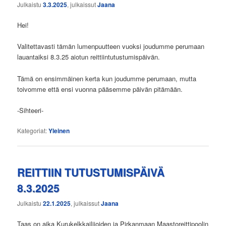
Julkaistu
3.3.2025
, julkaissut
Jaana
Hei!
Valitettavasti tämän lumenpuutteen vuoksi joudumme perumaan
lauantaiksi 8.3.25 aiotun reittiintutustumispäivän.
Tämä on ensimmäinen kerta kun joudumme perumaan, mutta
toivomme että ensi vuonna pääsemme päivän pitämään.
-Sihteeri-
Kategoriat:
Yleinen
REITTIIN TUTUSTUMISPÄIVÄ
8.3.2025
Julkaistu
22.1.2025
, julkaissut
Jaana
Taas on aika Kurukelkkailijoiden ja Pirkanmaan Maastoreittipoolin