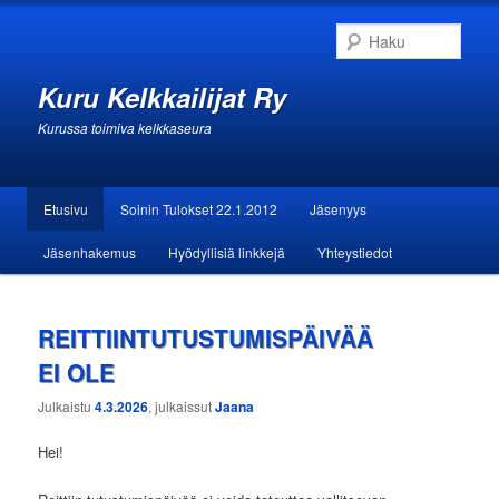
Haku
Kuru Kelkkailijat Ry
Kurussa toimiva kelkkaseura
Päävalikko
Etusivu
Soinin Tulokset 22.1.2012
Jäsenyys
Siirry sisältöön
Siirry toissijaiseen sisältöön
Jäsenhakemus
Hyödyllisiä linkkejä
Yhteystiedot
REITTIINTUTUSTUMISPÄIVÄÄ
EI OLE
Julkaistu
4.3.2026
, julkaissut
Jaana
Hei!