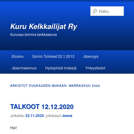
Haku
Kuru Kelkkailijat Ry
Kurussa toimiva kelkkaseura
Päävalikko
Etusivu
Soinin Tulokset 22.1.2012
Jäsenyys
Siirry sisältöön
Siirry toissijaiseen sisältöön
Jäsenhakemus
Hyödyllisiä linkkejä
Yhteystiedot
ARKISTOT KUUKAUDEN MUKAAN:
MARRASKUU 2020
TALKOOT 12.12.2020
Julkaistu
22.11.2020
, julkaissut
Jaana
Hei!