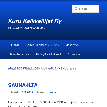
Haku
Kuru Kelkkailijat Ry
Kurussa toimiva kelkkaseura
Päävalikko
Etusivu
Soinin Tulokset 22.1.2012
Jäsenyys
Siirry sisältöön
Siirry toissijaiseen sisältöön
Jäsenhakemus
Hyödyllisiä linkkejä
Yhteystiedot
ARKISTOT KUUKAUDEN MUKAAN:
SYYSKUU 2012
SAUNA-ILTA
Julkaistu
13.9.2012
, julkaissut
Jaana
Sauna-ilta la 15.9.klo 15.00 alkaen VPK:n majalla, osoitteessa
Muuraislahdentie 122.