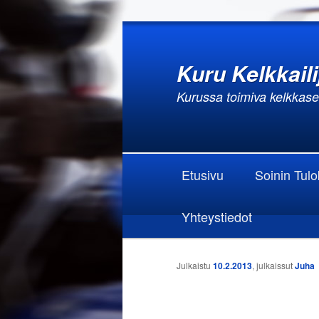
Kuru Kelkkaili
Kurussa toimiva kelkkas
Päävalikko
Siirry sisältöön
Siirry toissijaiseen sisältöön
Etusivu
Soinin Tul
Yhteystiedot
Artikkelien selaus
Julkaistu
10.2.2013
, julkaissut
Juha