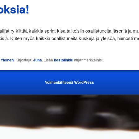
oksia!
lijat ry kiittää kaikkia sprint-kisa talkoisiin osallistuneita jäseniä ja mu
isiä. Kuten myös kaikkia osallistuneita kuskeja ja yleisöä, hienosti 
:
Yleinen
. Kirjoittaja:
Juha
. Lisää
kestolinkki
kirjanmerkkeihisi.
Voimanlähteenä WordPress