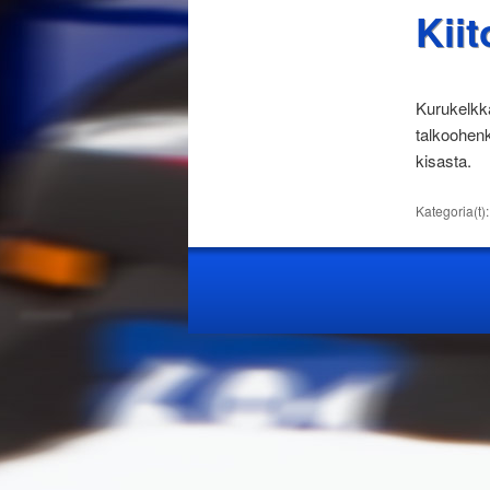
Kiit
Kurukelkkai
talkoohenk
kisasta.
Kategoria(t)