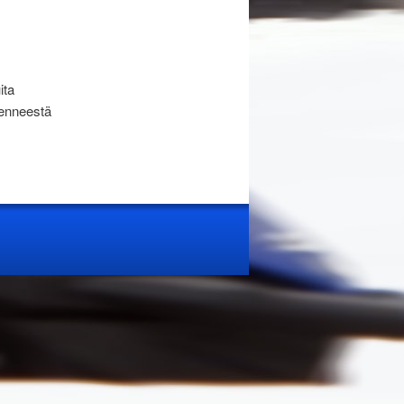
ita
menneestä