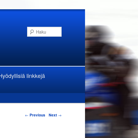
Haku
Hyödyllisiä linkkejä
←
Previous
Next
→