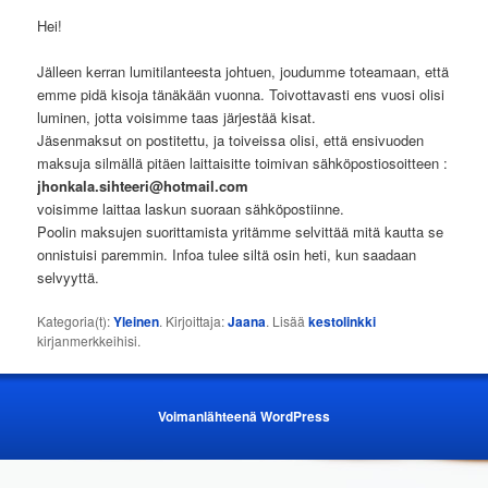
Hei!
Jälleen kerran lumitilanteesta johtuen, joudumme toteamaan, että
emme pidä kisoja tänäkään vuonna. Toivottavasti ens vuosi olisi
luminen, jotta voisimme taas järjestää kisat.
Jäsenmaksut on postitettu, ja toiveissa olisi, että ensivuoden
maksuja silmällä pitäen laittaisitte toimivan sähköpostiosoitteen :
jhonkala.sihteeri@hotmail.com
voisimme laittaa laskun suoraan sähköpostiinne.
Poolin maksujen suorittamista yritämme selvittää mitä kautta se
onnistuisi paremmin. Infoa tulee siltä osin heti, kun saadaan
selvyyttä.
Kategoria(t):
Yleinen
. Kirjoittaja:
Jaana
. Lisää
kestolinkki
kirjanmerkkeihisi.
Voimanlähteenä WordPress