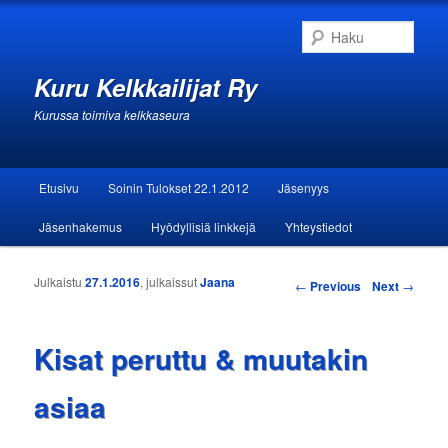
Haku
Kuru Kelkkailijat Ry
Kurussa toimiva kelkkaseura
Päävalikko
Etusivu
Soinin Tulokset 22.1.2012
Jäsenyys
Siirry sisältöön
Siirry toissijaiseen sisältöön
Jäsenhakemus
Hyödyllisiä linkkejä
Yhteystiedot
Julkaistu
27.1.2016
, julkaissut
Jaana
Artikkelien selaus
←
Previous
Next
→
Kisat peruttu & muutakin
asiaa