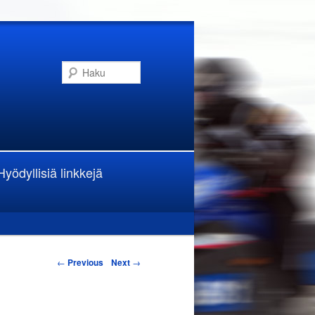
Haku
Hyödyllisiä linkkejä
←
Previous
Next
→