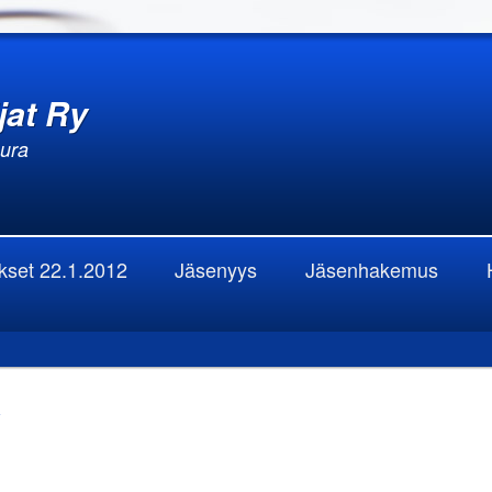
jat Ry
eura
okset 22.1.2012
Jäsenyys
Jäsenhakemus
a