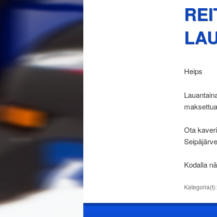
REI
LAU
Heips
Lauantaina
maksettua
Ota kaveri
Seipäjärve
Kodalla nä
Kategoria(t)