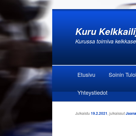
Kuru Kelkkaili
Kurussa toimiva kelkkas
Päävalikko
Siirry sisältöön
Siirry toissijaiseen sisältöön
Etusivu
Soinin Tul
Yhteystiedot
Artikkelien selaus
Julkaistu
19.2.2021
, julkaissut
Jaan