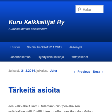
Haku
Kuru Kelkkailijat Ry
Kurussa toimiva kelkkaseura
Päävalikko
Etusivu
Soinin Tulokset 22.1.2012
Jäsenyys
Siirry sisältöön
Siirry toissijaiseen sisältöön
Jäsenhakemus
Hyödyllisiä linkkejä
Yhteystiedot
Julkaistu
21.1.2014
, julkaissut
Juha
Artikkelien selaus
←
Previous
Next
→
Tärkeitä asioita
Jos kelkkakelit sattuu tulemaan niin ”poikeluksen
epävirallisenreitin” reitti tulee muuttumaan Rantalan Reijon