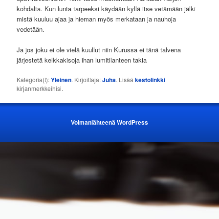
kohdalta. Kun lunta tarpeeksi käydään kyllä itse vetämään jälki
mistä kuuluu ajaa ja hieman myös merkataan ja nauhoja
vedetään.
Ja jos joku ei ole vielä kuullut niin Kurussa ei tänä talvena
järjestetä kelkkakisoja ihan lumitilanteen takia
Kategoria(t):
Yleinen
. Kirjoittaja:
Juha
. Lisää
kestolinkki
kirjanmerkkeihisi.
Voimanlähteenä WordPress