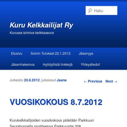
Haku
Kuru Kelkkailijat Ry
Kurussa toimiva kelkkaseura
Päävalikko
Etusivu
Soinin Tulokset 22.1.2012
Jäsenyys
Siirry sisältöön
Siirry toissijaiseen sisältöön
Jäsenhakemus
Hyödyllisiä linkkejä
Yhteystiedot
Julkaistu
20.6.2012
, julkaissut
Jaana
Artikkelien selaus
←
Previous
Next
→
VUOSIKOKOUS 8.7.2012
Kurukelkkailijoiden vuosikokous pidetään Parkkuun
Seurahuonella osoitteessa Parkkuuntie 308 ,