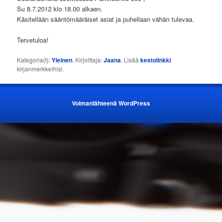
Su 8.7.2012 klo 18.00 alkaen.
Käsitellään sääntömääräiset asiat ja puhellaan vähän tulevaa.
Tervetuloa!
Kategoria(t):
Yleinen
. Kirjoittaja:
Jaana
. Lisää
kestolinkki
kirjanmerkkeihisi.
Voimanlähteenä WordPress